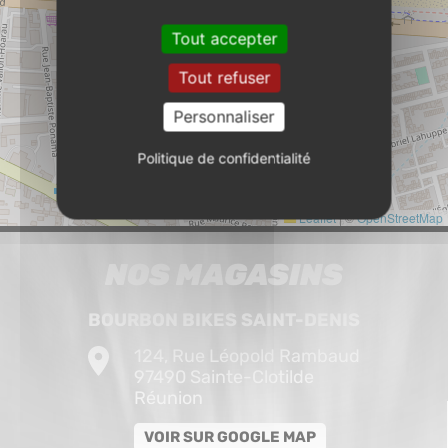
Tout accepter
Tout refuser
Personnaliser
Politique de confidentialité
Leaflet
|
©
OpenStreetMap
NOS MAGASINS
BOURBON BIKES SAINT-DENIS
124, Rue Léopold Rambaud
97490 Sainte-Clotilde
Réunion
VOIR SUR GOOGLE MAP