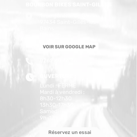
BOURBON BIKES SAINT-GILLES
1 rue général de Gaulle
97434 Saint-Gilles-les-
Bains
Réunion
VOIR SUR GOOGLE MAP
0262 40 46 46
OUVERTURE :
Lundi : FERMÉ
Mardi à vendredi :
8h30-12h30
13h30-17h30
Samedi :
9h-17h
Réservez un essai