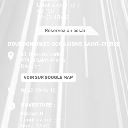
Lundi à vendredi :
8h-12h
13h30-17h30
Réservez un essai
BOURBON BIKES OCCASIONS SAINT-PIERRE
18, Rue Luc Lorion
97410 Saint-Pierre
Réunion
VOIR SUR GOOGLE MAP
0262 40 46 46
OUVERTURE :
MAGASIN
Lundi à vendredi :
8h30-12h30