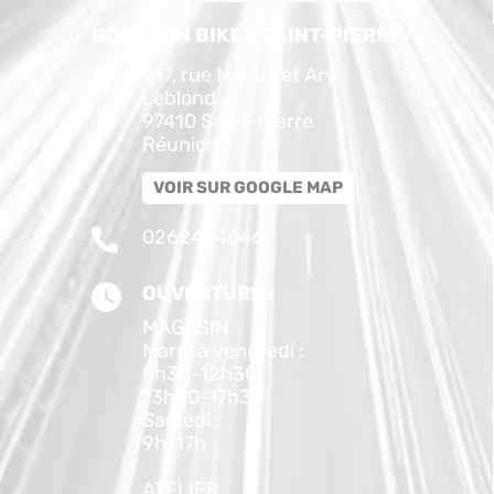
BOURBON BIKES SAINT-PIERRE
217, rue Marius et Ary
Leblond
97410 Saint-Pierre
Réunion
VOIR SUR GOOGLE MAP
0262404646
OUVERTURE :
MAGASIN
Mardi à vendredi :
8h30-12h30
13h30-17h30
Samedi :
9h-17h
ATELIER