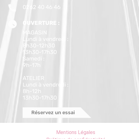
0262 40 46 46
OUVERTURE :
MAGASIN
Lundi à vendredi :
8h30-12h30
13h30-17h30
Samedi :
9h-17h
ATELIER
Lundi à vendredi :
8h-12h
13h30-17h30
Réservez un essai
Mentions Légales