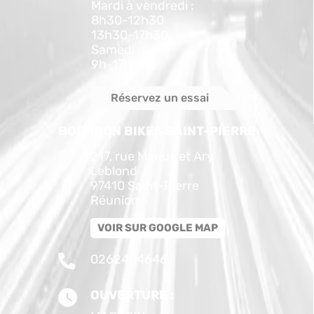
Mardi à vendredi :
8h30-12h30
13h30-17h30
Samedi :
9h-17h
Réservez un essai
BOURBON BIKES SAINT-PIERRE
217, rue Marius et Ary
Leblond
97410 Saint-Pierre
Réunion
VOIR SUR GOOGLE MAP
0262404646
OUVERTURE :