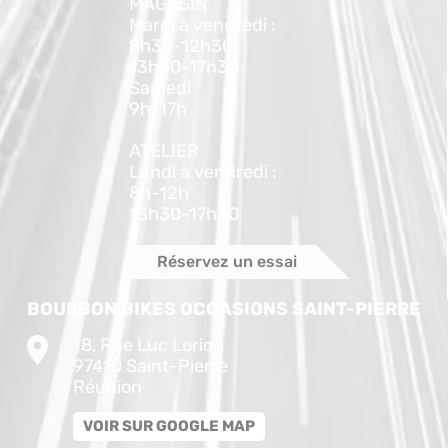
MAGASIN
Mardi à vendredi :
8h30-12h30
13h30-17h30
Samedi :
9h-17h
ATELIER
Lundi à vendredi :
8h-12h
13h30-17h30
Réservez un essai
BOURBON BIKES OCCASIONS SAINT-PIERRE
18, Rue Luc Lorion
97410 Saint-Pierre
Réunion
VOIR SUR GOOGLE MAP