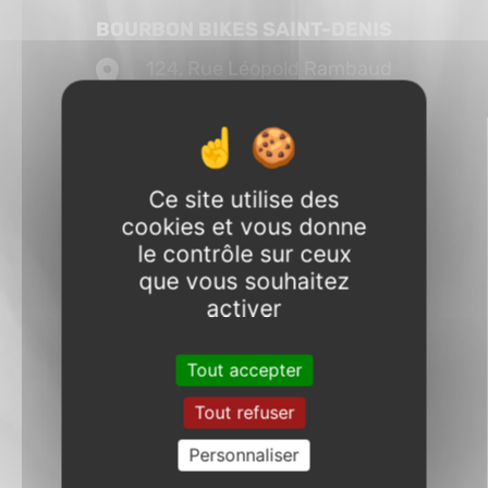
BOURBON BIKES SAINT-DENIS
124, Rue Léopold Rambaud
97490 Sainte-Clotilde
Réunion
VOIR SUR GOOGLE MAP
Ce site utilise des
0262 40 46 46
cookies et vous donne
le contrôle sur ceux
OUVERTURE :
que vous souhaitez
MAGASIN
activer
Lundi à vendredi :
8h30-12h30
13h30-17h30
Tout accepter
Samedi :
9h-17h
Tout refuser
ATELIER
Personnaliser
Lundi à vendredi :