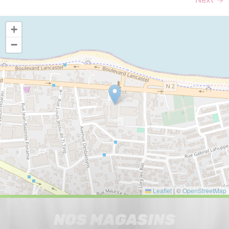
+
−
Leaflet
|
©
OpenStreetMap
NOS MAGASINS