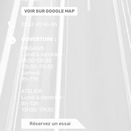
VOIR SUR GOOGLE MAP
0262 40 46 46
OUVERTURE :
MAGASIN
Lundi à vendredi :
8h30-12h30
13h30-17h30
Samedi :
9h-17h
ATELIER
Lundi à vendredi :
8h-12h
13h30-17h30
Réservez un essai