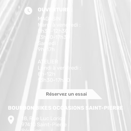
OUVERTURE :
MAGASIN
Mardi à vendredi :
8h30-12h30
13h30-17h30
Samedi :
9h-17h
ATELIER
Lundi à vendredi :
8h-12h
13h30-17h30
Réservez un essai
BOURBON BIKES OCCASIONS SAINT-PIERRE
18, Rue Luc Lorion
97410 Saint-Pierre
Réunion