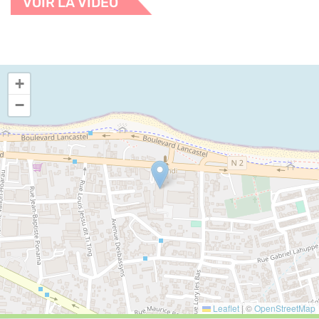
VOIR LA VIDÉO
+
−
Leaflet
|
©
OpenStreetMap