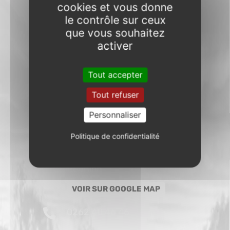
cookies et vous donne
ATELIER
le contrôle sur ceux
Lundi à vendredi :
que vous souhaitez
8h00-12h
activer
13h30-17h30
Samedi :
8h30-12h30
Tout accepter
Réservez un essai
Tout refuser
Personnaliser
BOURBON BIKES SAINT-GILLES
1 rue général de Gaulle
Politique de confidentialité
97434 Saint-Gilles-les-
Bains
Réunion
VOIR SUR GOOGLE MAP
0262 40 46 46