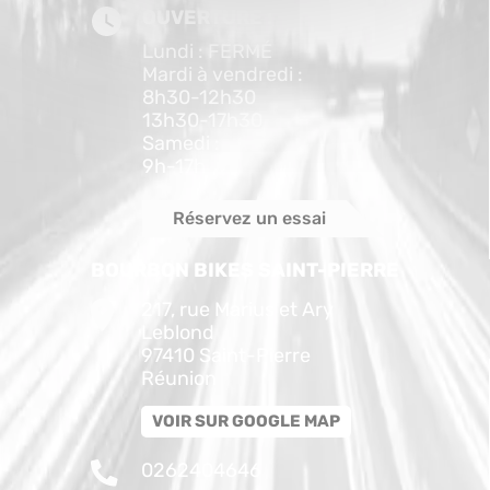
OUVERTURE :
Lundi : FERMÉ
Mardi à vendredi :
8h30-12h30
13h30-17h30
Samedi :
9h-17h
Réservez un essai
BOURBON BIKES SAINT-PIERRE
217, rue Marius et Ary
Leblond
97410 Saint-Pierre
Réunion
VOIR SUR GOOGLE MAP
0262404646